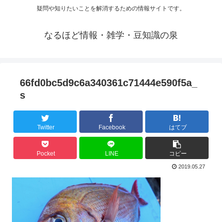
疑問や知りたいことを解消するための情報サイトです。
なるほど情報・雑学・豆知識の泉
66fd0bc5d9c6a340361c71444e590f5a_
s
Twitter
Facebook
はてブ
Pocket
LINE
コピー
2019.05.27