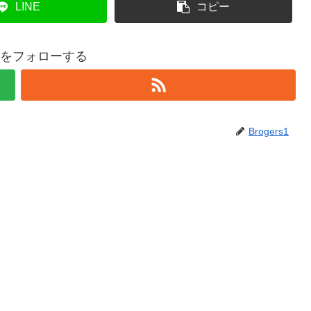
LINE
コピー
rs1をフォローする
Brogers1