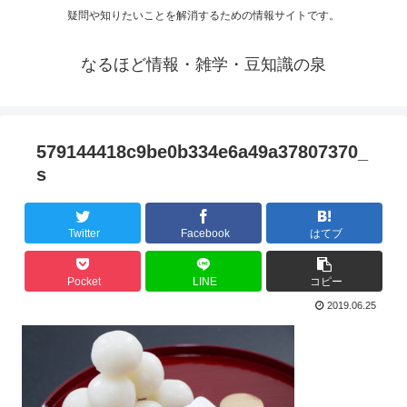
疑問や知りたいことを解消するための情報サイトです。
なるほど情報・雑学・豆知識の泉
579144418c9be0b334e6a49a37807370_
s
Twitter
Facebook
はてブ
Pocket
LINE
コピー
2019.06.25