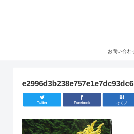
お問い合わ
e2996d3b238e757e1e7dc93dc6
Twitter
Facebook
はてブ