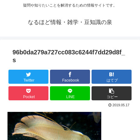
疑問や知りたいことを解消するための情報サイトです。
なるほど情報・雑学・豆知識の泉
96b0da279a727cc083c6244f7dd29d8f_
s
Twitter
Facebook
はてブ
Pocket
LINE
コピー
2019.05.17