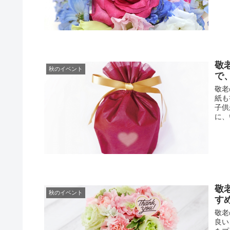
敬
秋のイベント
で
敬老
紙も
子供
に、
敬
秋のイベント
す
敬老
良い