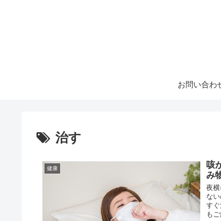
お問い合わ
治す
咳
健康
み
夜横
ない
すぐ
もご